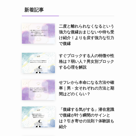
新着記事
二度と離れられなくなるという
強力な復縁おまじないや待ち受
け紹介！よりを戻す強力な引力
で復縁
すぐブロックする人の特徴や性
格は？弱い人？男女別ブロック
する心理を解説
せフレから本命になる方法や確
率｜男・女それぞれの方法と期
間はどのくらい？
「復縁する気がする」潜在意識
で復縁が叶う瞬間のサインと
は？引き寄せの法則？体験談も
紹介