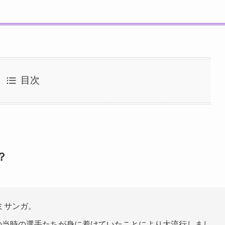
目次
？
ミサンガ。
その当時の選手たちが身に着けていたことにより大流行しまし