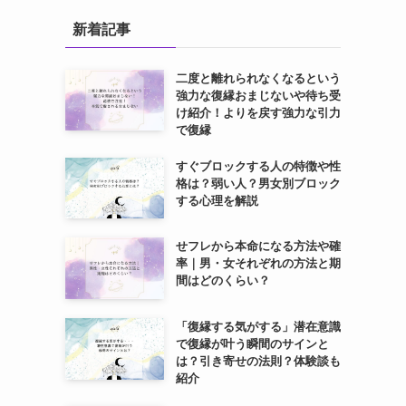
新着記事
二度と離れられなくなるという
強力な復縁おまじないや待ち受
け紹介！よりを戻す強力な引力
で復縁
すぐブロックする人の特徴や性
格は？弱い人？男女別ブロック
する心理を解説
せフレから本命になる方法や確
率｜男・女それぞれの方法と期
間はどのくらい？
「復縁する気がする」潜在意識
で復縁が叶う瞬間のサインと
は？引き寄せの法則？体験談も
紹介