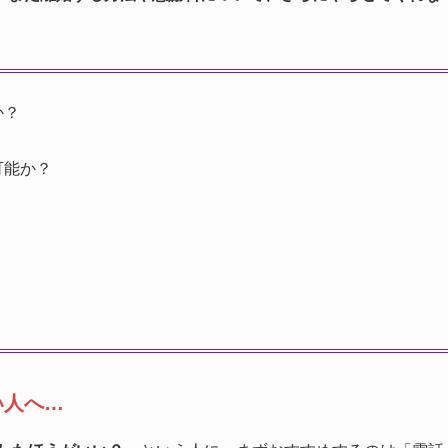
か？
可能か？
？
い人へ…