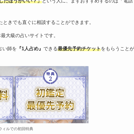
婚したほうがいい？」
という人に、まずおすすめするのは「電話
ったときでも直ぐに相談することができます。
本最大級の占いサイトです。
占い師を
『1人占め』
できる
最優先予約チケット
をもらうこと
ウィルでの初回特典