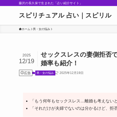
藤沢の長久保で生まれた「占い紹介サイト」
スピリチュアル 占い｜スピリル
ホーム
男・女の悩み
せックスレスの妻側拒否
2025
12/19
婚率も紹介！
広告
2025年12月19日
男・女の悩み
「もう何年もセックスレス…離婚も考えないと
「それだけが夫婦でないのは分かるけど、拒否