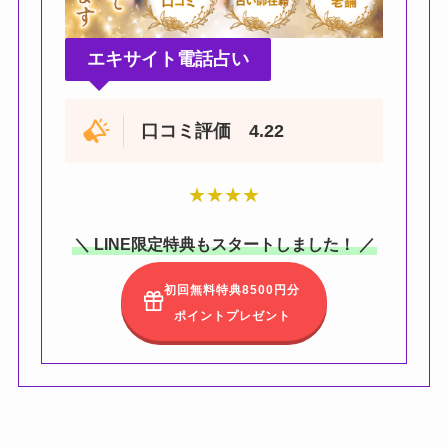
エキサイト電話占い
口コミ評価 4.22
★
★
★
★
＼ LINE限定特典もスタートしました！ ／
初回無料特典8500円分
ポイントプレゼント