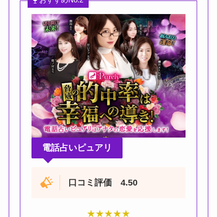
電話占いピュアリ
口コミ評価 4.50
★
★
★
★
★