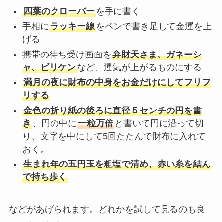
四葉のクローバー
を手に書く
手相に
ラッキー線
をペンで書き足して金運を上
げる
携帯の待ち受け画面を
弁財天さま、ガネーシ
ャ、ビリケン
など、運気が上がるものにする
満月の夜に財布の中身をお金だけにしてフリフ
リする
金色の折り紙の後ろに直径５センチの円を書
き
、円の中に
一粒万倍
と書いて円に沿って切
り、文字を中にして5回たたんで財布に入れて
おく。
生まれ年の五円玉を粗塩で清め、赤い糸を結ん
で持ち歩く
などがあげられます。どれかを試して見るのも良