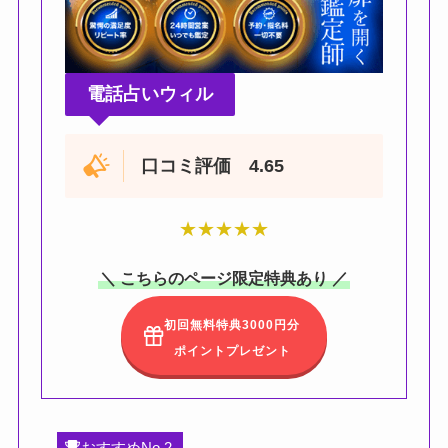
電話占いウィル
口コミ評価 4.65
★
★
★
★
★
＼ こちらのページ限定特典あり ／
初回無料特典3000円分
ポイントプレゼント
おすすめNo.2