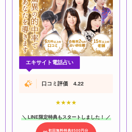
エキサイト電話占い
口コミ評価 4.22
★
★
★
★
＼ LINE限定特典もスタートしました！ ／
初回無料特典8500円分